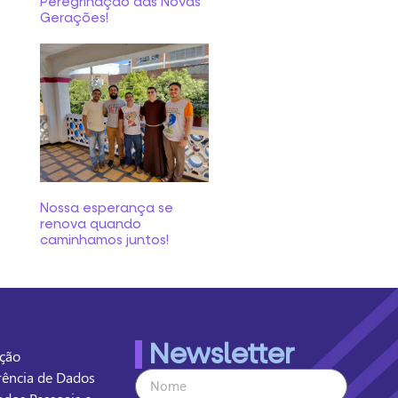
Peregrinação das Novas
Gerações!
Nossa esperança se
renova quando
caminhamos juntos!
Newsletter
ação
arência de Dados