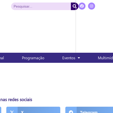
nal
Programação
Eventos
Multimíd
nas redes sociais
X
Telegram