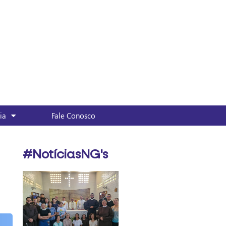
ia
Fale Conosco
#NotíciasNG's