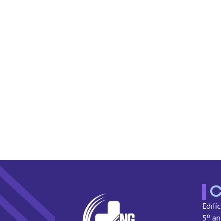
C
Edifí
5º an