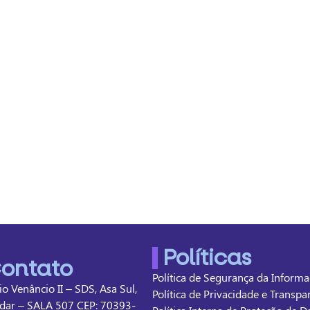
Políticas
ontato
Política de Segurança da Inform
cio Venâncio II – SDS, Asa Sul,
Política de Privacidade e Transp
dar – SALA 507 CEP: 70393-