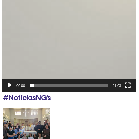
00:00
01:03
#NotíciasNG's