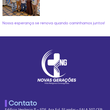
Nossa esperança se renova quando caminhamos juntos!
Contato
Edifício Venâncio II – SDS, Asa Sul, 5º andar – SALA 507 CEP: