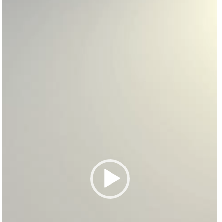
de
vídeo