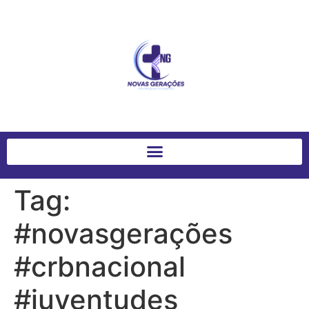
Tag:
#novasgerações
#crbnacional
#juventudes